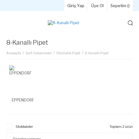
Giriş Yap
Üye Ol
Sepetim (
)
8-Kanallı Pipet
Anasayfa
Sarf malzemeler
Otomatik Pipet
8-Kanallı Pipet
EPPENDORF
Stoktakiler
Toplam 2 ürün