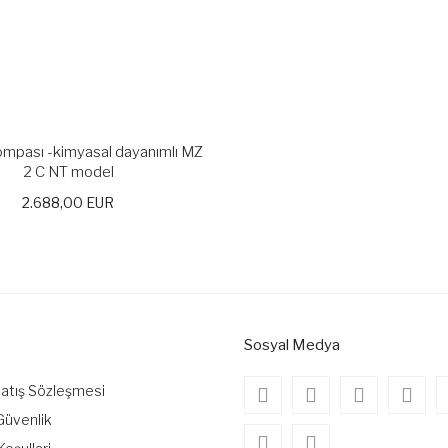
mpası -kimyasal dayanımlı MZ
2 C NT model
2.688,00 EUR
Sosyal Medya
Satış Sözleşmesi
 Güvenlik