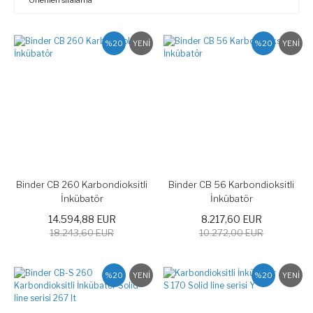
%20
YENİ
%20
YENİ
Binder CB 260 Karbondioksitli
Binder CB 56 Karbondioksitli
İnkübatör
İnkübatör
14.594,88 EUR
8.217,60 EUR
18.243,60 EUR
10.272,00 EUR
%20
YENİ
%20
YENİ