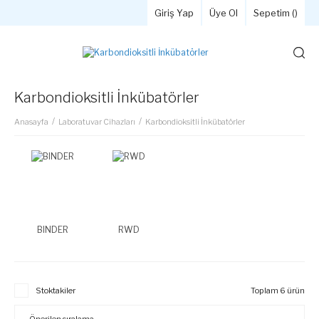
Giriş Yap
Üye Ol
Sepetim (
)
Karbondioksitli İnkübatörler
Anasayfa
Laboratuvar Cihazları
Karbondioksitli İnkübatörler
BINDER
RWD
Stoktakiler
Toplam 6 ürün