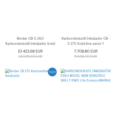
Binder CB-S 260
Karbondioksitli İnkübatör CB -
Karbondioksitli İnkübatör Solid
S 170 Solid line serisi Y
line serisi 267 lt
10.423,68 EUR
7.708,80 EUR
13.029,60 EUR
9.636,00 EUR
%20