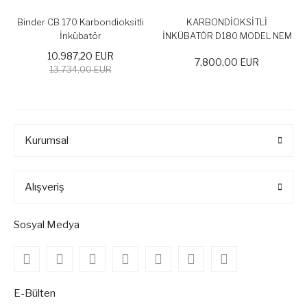
Binder CB 170 Karbondioksitli
KARBONDİOKSİTLİ
İnkübatör
İNKÜBATÖR D180 MODEL NEM
SENSÖRLÜ 188 LT RWD Life
10.987,20 EUR
7.800,00 EUR
Science MARKA
13.734,00 EUR
Kurumsal
Alışveriş
Sosyal Medya
E-Bülten