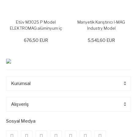
Etüv M3025 P Model
Manyetik Karıştırıcı I-MAG
ELEKTROMAG alüminyum iç
Industry Model
kabin, 24 lt kapasiteli 50-250 C
676,50 EUR
5.541,60 EUR
Kurumsal
Alışveriş
Sosyal Medya