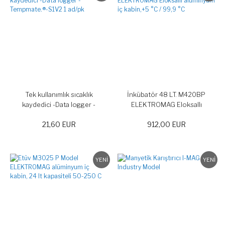
Tek kullanımlık sıcaklık
İnkübatör 48 LT. M420BP
kaydedici -Data logger -
ELEKTROMAG Eloksallı
Tempmate.®-S1V2 1 ad/pk
alüminyum iç kabin,+5 °C / 99,9
21,60 EUR
912,00 EUR
°C
YENİ
YENİ