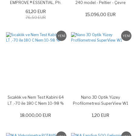
EMPROVE ® ESSENTIAL, Ph.
240 model - Peltier - Çevre
Eur., BP, JPE, NF 2,5 lt lik ambalaj
dostu termoelektrik soğutmalı
61,20 EUR
15.096,00 EUR
76,50 EUR
YENİ
YENİ
Sıcaklık ve Nem Test Kabini 64
Nano 3D Optik Yüzey
LT ,-70 ile 180 C Nem 10-98 %
Profilometresi SuperView W1
18.000,00 EUR
1,20 EUR