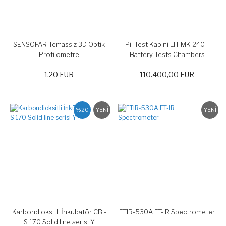
SENSOFAR Temassız 3D Optik
Pil Test Kabini LIT MK 240 -
Profilometre
Battery Tests Chambers
1,20 EUR
110.400,00 EUR
%20
YENİ
YENİ
Karbondioksitli İnkübatör CB -
FTIR-530A FT-IR Spectrometer
S 170 Solid line serisi Y