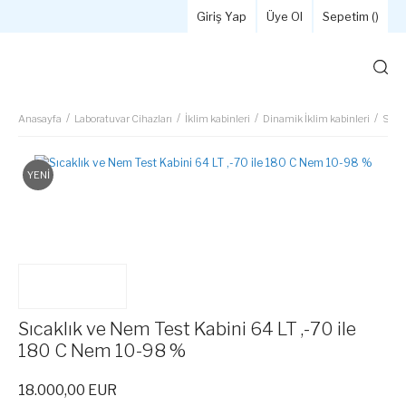
Giriş Yap
Üye Ol
Sepetim (
)
Anasayfa
Laboratuvar Cihazları
İklim kabinleri
Dinamik İklim kabinleri
Sıca
YENİ
Sıcaklık ve Nem Test Kabini 64 LT ,-70 ile
180 C Nem 10-98 %
18.000,00 EUR