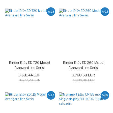
%23
%23
Binder Etüv ED 720 Model
Binder Etüv ED 260 Model
Avangard line Serisi
Avangard line Serisi
6.681,44 EUR
3.760,68 EUR
8.677,20 EUR
4.884,00 EUR
%23
%10