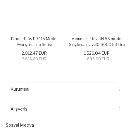
Binder Etüv ED 115 Model
Memmert Etüv UN 55 model
Avangard line Serisi
Single dsiplay 30-300C 53 litre
rafsızdır.
2.012,47 EUR
1.526,04 EUR
2.613,60 EUR
1.695,60 EUR
Kurumsal
Alışveriş
Sosyal Medya