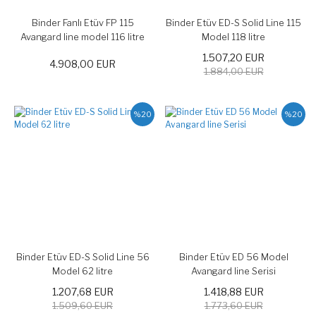
Binder Fanlı Etüv FP 115
Binder Etüv ED-S Solid Line 115
Avangard line model 116 litre
Model 118 litre
300 C
1.507,20 EUR
4.908,00 EUR
1.884,00 EUR
%20
%20
Binder Etüv ED-S Solid Line 56
Binder Etüv ED 56 Model
Model 62 litre
Avangard line Serisi
1.207,68 EUR
1.418,88 EUR
1.509,60 EUR
1.773,60 EUR