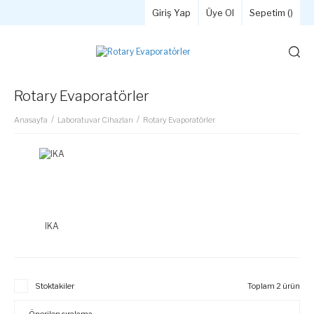
Giriş Yap
Üye Ol
Sepetim (
)
Rotary Evaporatörler
Anasayfa
Laboratuvar Cihazları
Rotary Evaporatörler
IKA
Stoktakiler
Toplam 2 ürün