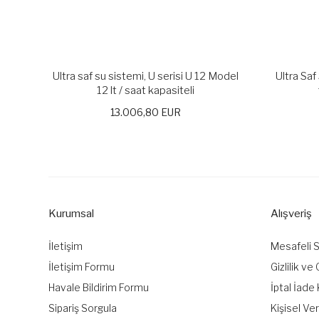
Ultra saf su sistemi, U serisi U 12 Model
Ultra Sa
12 lt / saat kapasiteli
13.006,80 EUR
Kurumsal
Alışveriş
İletişim
Mesafeli 
İletişim Formu
Gizlilik ve
Havale Bildirim Formu
İptal İade 
Sipariş Sorgula
Kişisel Ver