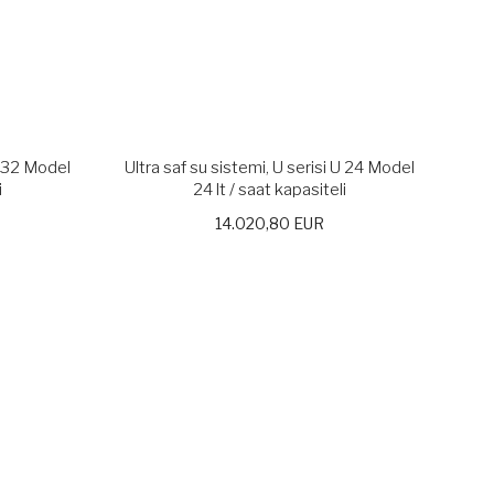
U 32 Model
Ultra saf su sistemi, U serisi U 24 Model
i
24 lt / saat kapasiteli
14.020,80 EUR