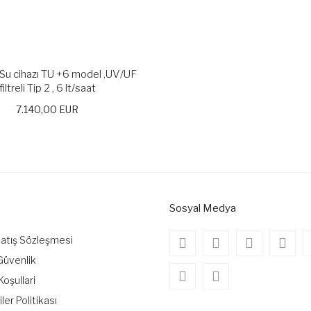
f Su cihazı TU +6 model ,UV/UF
filtreli Tip 2 , 6 lt/saat
7.140,00 EUR
Sosyal Medya
Satış Sözleşmesi
 Güvenlik
Koşullari
iler Politikası