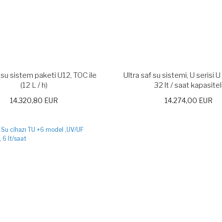
 su sistem paketi U12, TOC ile
Ultra saf su sistemi, U serisi 
(12 L / h)
32 lt / saat kapasitel
14.320,80 EUR
14.274,00 EUR