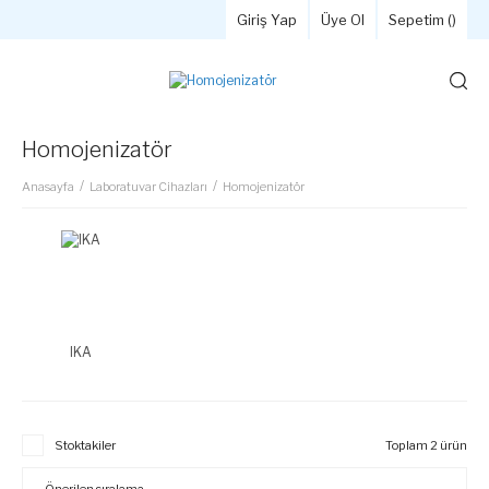
Giriş Yap
Üye Ol
Sepetim (
)
Homojenizatör
Anasayfa
Laboratuvar Cihazları
Homojenizatör
IKA
Stoktakiler
Toplam 2 ürün