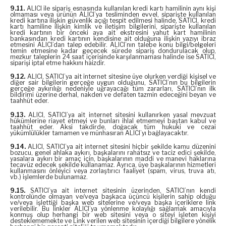
9.11.
ALICI ile sipariş esnasında kullanılan kredi kartı hamilinin aynı kişi
olmaması veya ürünün ALICI’ya tesliminden evvel, siparişte kullanılan
kredi kartına ilişkin güvenlik açığı tespit edilmesi halinde, SATICI, kredi
kartı hamiline ilişkin kimlik ve iletişim bilgilerini, siparişte kullanılan
kredi kartının bir önceki aya ait ekstresini yahut kart hamilinin
bankasından kredi kartının kendisine ait olduğuna ilişkin yazıyı ibraz
etmesini ALICI’dan talep edebilir. ALICI’nın talebe konu bilgi/belgeleri
temin etmesine kadar geçecek sürede sipariş dondurulacak olup,
mezkur taleplerin 24 saat içerisinde karşılanmaması halinde ise SATICI,
siparişi iptal etme hakkını haizdir.
9.12.
ALICI, SATICI’ya ait internet sitesine üye olurken verdiği kişisel ve
diğer sair bilgilerin gerçeğe uygun olduğunu, SATICI’nın bu bilgilerin
gerçeğe aykırılığı nedeniyle uğrayacağı tüm zararları, SATICI’nın ilk
bildirimi üzerine derhal, nakden ve defaten tazmin edeceğini beyan ve
taahhüt eder.
9.13.
ALICI, SATICI’ya ait internet sitesini kullanırken yasal mevzuat
hükümlerine riayet etmeyi ve bunları ihlal etmemeyi baştan kabul ve
taahhüt eder. Aksi takdirde, doğacak tüm hukuki ve cezai
yükümlülükler tamamen ve münhasıran ALICI’yı bağlayacaktır.
9.14.
ALICI, SATICI’ya ait internet sitesini hiçbir şekilde kamu düzenini
bozucu, genel ahlaka aykırı, başkalarını rahatsız ve taciz edici şekilde,
yasalara aykırı bir amaç için, başkalarının maddi ve manevi haklarına
tecavüz edecek şekilde kullanamaz. Ayrıca, üye başkalarının hizmetleri
kullanmasını önleyici veya zorlaştırıcı faaliyet (spam, virus, truva atı,
vb.) işlemlerde bulunamaz.
9.15.
SATICI’ya ait internet sitesinin üzerinden, SATICI’nın kendi
kontrolünde olmayan ve/veya başkaca üçüncü kişilerin sahip olduğu
ve/veya işlettiği başka web sitelerine ve/veya başka içeriklere link
verilebilir. Bu linkler ALICI’ya yönlenme kolaylığı sağlamak amacıyla
konmuş olup herhangi bir web sitesini veya o siteyi işleten kişiyi
desteklememekte ve Link verilen web sitesinin içerdiği bilgilere yönelik