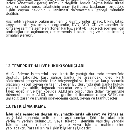
iadesi Yönetmelik gereği mümkün değildir. Ayrıca Cayma hakkı süresi
sona ermeden önce, tüketicinin onayı ile ifasına başlanan hizmetlere
ilişkin cayma hakkının kullanılması daYönetmelik gereği mümkün
değildir.
Kozmetik ve kişisel bakım ürünleri, iç giyim ürünleri, mayo, bikini, kitap,
kopyalanabilir yazılım ve programlar, DVD, VCD, CD ve kasetler ile
kırtasiye sarf malzemeleri (toner, kartuş, şerit vb.) iade edilebilmesi için
ambalajlarının açılmamış, denenmemiş, bozulmamış ve kullanılmamış
olmaları gerekir.
12. TEMERRÜT HALİ VE HUKUKİ SONUÇLARI
ALICI, ödeme işlemlerini kredi kartı ile yaptığı durumda temerrüde
düştüğü takdirde, kart sahibi banka ile arasındaki kredi kartı
sözleşmesi çerçevesinde faiz ödeyeceğini ve bankaya karşı sorumlu
olacağını kabul, beyan ve taahhüt eder. Bu durumda ilgili banka hukuki
yollara başvurabilir; doğacak masrafları ve vekâlet ücretini ALICI’dan
talep edebilir ve her koşulda ALICI’nın borcundan dolayı temerrüde
düşmesi halinde, ALICI, borcun gecikmeli ifasından dolayı SATICI’nın
uğradığı zarar ve ziyanını ödeyeceğini kabul, beyan ve taahhüt eder
13. YETKİLİ MAHKEME
İşbu sözleşmeden doğan uyuşmazlıklarda şikayet ve itirazlar,
aşağıdaki kanunda belirtilen parasal sınırlar dâhilinde tüketicinin
yerleşim yerinin bulunduğu veya tüketici işleminin yapıldığı yerdeki
tüketici sorunları hakem heyetine veya tüketici mahkemesine
yapılacaktır. Parasal sınıra ilişkin bilgiler aşağıdadır: