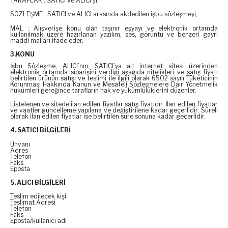
TARAFLAR : SATICI ve ALICI’yı,
SÖZLEŞME : SATICI ve ALICI arasında akdedilen işbu sözleşmeyi,
MAL : Alışverişe konu olan taşınır eşyayı ve elektronik ortamda
kullanılmak üzere hazırlanan yazılım, ses, görüntü ve benzeri gayri
maddi malları ifade eder.
3.KONU
İşbu Sözleşme, ALICI’nın, SATICI’ya ait internet sitesi üzerinden
elektronik ortamda siparişini verdiği aşağıda nitelikleri ve satış fiyatı
belirtilen ürünün satışı ve teslimi ile ilgili olarak 6502 sayılı Tüketicinin
Korunması Hakkında Kanun ve Mesafeli Sözleşmelere Dair Yönetmelik
hükümleri gereğince tarafların hak ve yükümlülüklerini düzenler.
Listelenen ve sitede ilan edilen fiyatlar satış fiyatıdır. İlan edilen fiyatlar
ve vaatler güncelleme yapılana ve değiştirilene kadar geçerlidir. Süreli
olarak ilan edilen fiyatlar ise belirtilen süre sonuna kadar geçerlidir.
4. SATICI BİLGİLERİ
Ünvanı
Adres
Telefon
Faks
Eposta
5. ALICI BİLGİLERİ
Teslim edilecek kişi
Teslimat Adresi
Telefon
Faks
Eposta/kullanıcı adı