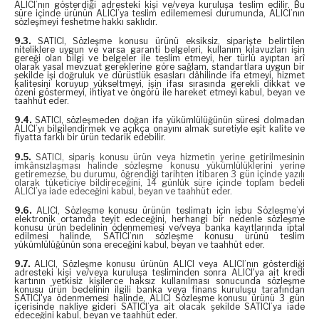
ALICI’nın gösterdiği adresteki kişi ve/veya kuruluşa teslim edilir. Bu
süre içinde ürünün ALICI’ya teslim edilememesi durumunda, ALICI’nın
sözleşmeyi feshetme hakkı saklıdır.
9.3.
SATICI, Sözleşme konusu ürünü eksiksiz, siparişte belirtilen
niteliklere uygun ve varsa garanti belgeleri, kullanım kılavuzları işin
gereği olan bilgi ve belgeler ile teslim etmeyi, her türlü ayıptan arî
olarak yasal mevzuat gereklerine göre sağlam, standartlara uygun bir
şekilde işi doğruluk ve dürüstlük esasları dâhilinde ifa etmeyi, hizmet
kalitesini koruyup yükseltmeyi, işin ifası sırasında gerekli dikkat ve
özeni göstermeyi, ihtiyat ve öngörü ile hareket etmeyi kabul, beyan ve
taahhüt eder.
9.4.
SATICI, sözleşmeden doğan ifa yükümlülüğünün süresi dolmadan
ALICI’yı bilgilendirmek ve açıkça onayını almak suretiyle eşit kalite ve
fiyatta farklı bir ürün tedarik edebilir.
9.5.
SATICI, sipariş konusu ürün veya hizmetin yerine getirilmesinin
imkânsızlaşması halinde sözleşme konusu yükümlülüklerini yerine
getiremezse, bu durumu, öğrendiği tarihten itibaren 3 gün içinde yazılı
olarak tüketiciye bildireceğini, 14 günlük süre içinde toplam bedeli
ALICI’ya iade edeceğini kabul, beyan ve taahhüt eder.
9.6.
ALICI, Sözleşme konusu ürünün teslimatı için işbu Sözleşme’yi
elektronik ortamda teyit edeceğini, herhangi bir nedenle sözleşme
konusu ürün bedelinin ödenmemesi ve/veya banka kayıtlarında iptal
edilmesi halinde, SATICI’nın sözleşme konusu ürünü teslim
yükümlülüğünün sona ereceğini kabul, beyan ve taahhüt eder.
9.7.
ALICI, Sözleşme konusu ürünün ALICI veya ALICI’nın gösterdiği
adresteki kişi ve/veya kuruluşa tesliminden sonra ALICI'ya ait kredi
kartının yetkisiz kişilerce haksız kullanılması sonucunda sözleşme
konusu ürün bedelinin ilgili banka veya finans kuruluşu tarafından
SATICI'ya ödenmemesi halinde, ALICI Sözleşme konusu ürünü 3 gün
içerisinde nakliye gideri SATICI’ya ait olacak şekilde SATICI’ya iade
edeceğini kabul, beyan ve taahhüt eder.