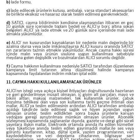
b)
İade formu,
c)
İade edilecek ürünlerin kutusu, ambalajı, varsa standart aksesuarları
ile birlikte eksiksiz ve hasarsız olarak teslim edilmesi gerekmektedir.
d)
SATICI, cayma bildiriminin kendisine ulaşmasından itibaren en geç
10 günlük süre içerisinde toplam bedeli ve ALICI’yı borç altına sokan
belgeleri ALICI’ ya iade etmek ve 20 günlük süre içerisinde malı iade
almakla yükümlüdür.
e)
ALICI’ nın kusurundan kaynaklanan bir nedenle malın değerinde bir
azalma olursa veya iade imkânsızlaşırsa ALICI kusuru oranında SATICI’
nın zararlarını tazmin etmekle yükümlüdür. Ancak cayma hakkı süresi
içinde malın veya ürünün usulüne uygun kullanılması sebebiyle
meydana gelen değişiklik ve bozulmalardan ALICI sorumlu değildir.
f)
Cayma hakkının kullanılması nedeniyle SATICI tarafından düzenlenen
kampanya limit tutarının altına düşülmesi halinde kampanya
kapsamında faydalanılan indirim miktarı iptal edilir.
11. CAYMA HAKKI KULLANILAMAYACAK ÜRÜNLER
ALICI’nın isteği veya açıkça kişisel ihtiyaçları doğrultusunda hazırlanan
ve geri gönderilmeye müsait olmayan, iç giyim alt parçaları, mayo ve
bikini altları, makyaj malzemeleri, tek kullanımlık ürünler, çabuk
bozulma tehlikesi olan veya son kullanma tarihi geçme ihtimali olan
mallar, ALICI’ya teslim edilmesinin ardından ALICI tarafından ambalajı
açıldığı takdirde iade edilmesi sağlık ve hijyen açısından uygun
olmayan ürünler, teslim edildikten sonra başka ürünlerle karışan
vedoğası gereği ayrıştırılması mümkün olmayan ürünler, Abonelik
sözleşmesi kapsamında sağlananlar dışında, gazete ve dergi gibi süreli
yayınlara ilişkin mallar, Elektronik ortamda anında ifa edilen hizmetler
veya tüketiciye anında teslim edilen gayrimaddi mallar,ile ses veya
görüntü kayıtlarının, kitap, dijital içerik, yazılım programlarının, veri
kaydedebilme ve veri depolama cihazlarının, bilgisayar sarf
malzemelerinin, ambalajının ALICI tarafından açılmış olması halinde