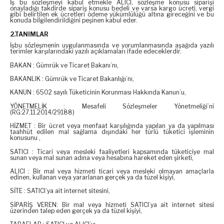
İş bu sözleşmeyi kabul etmekle ALICI, sözleşme konusu siparişi
onayladığı takdirde sipariş konusu bedeli ve varsa kargo ücreti, vergi
gibi belirtilen ek ücretleri ödeme yükümlülüğü altına gireceğini ve bu
konuda bilgilendirildiğini peşinen kabul eder.
2.TANIMLAR
İşbu sözleşmenin uygulanmasında ve yorumlanmasında aşağıda yazılı
terimler karşılarındaki yazılı açıklamaları ifade edeceklerdir.
BAKAN : Gümrük ve Ticaret Bakanı’nı,
BAKANLIK : Gümrük ve Ticaret Bakanlığı’nı,
KANUN : 6502 sayılı Tüketicinin Korunması Hakkında Kanun’u,
YÖNETMELİK : Mesafeli Sözleşmeler Yönetmeliği’ni
(RG:27.11.2014/29188)
HİZMET : Bir ücret veya menfaat karşılığında yapılan ya da yapılması
taahhüt edilen mal sağlama dışındaki her türlü tüketici işleminin
konusunu ,
SATICI : Ticari veya mesleki faaliyetleri kapsamında tüketiciye mal
sunan veya mal sunan adına veya hesabına hareket eden şirketi,
ALICI : Bir mal veya hizmeti ticari veya mesleki olmayan amaçlarla
edinen, kullanan veya yararlanan gerçek ya da tüzel kişiyi,
SİTE : SATICI’ya ait internet sitesini,
SİPARİŞ VEREN: Bir mal veya hizmeti SATICI’ya ait internet sitesi
üzerinden talep eden gerçek ya da tüzel kişiyi,