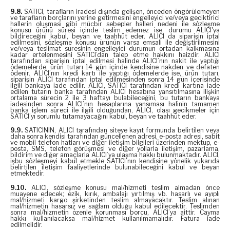
9.8.
SATICI, tarafların iradesi dışında gelişen, önceden öngörülemeyen
ve tarafların borçlarını yerine getirmesini engelleyici ve/veya geciktirici
hallerin oluşması gibi mücbir sebepler halleri nedeni ile sözleşme
konusu ürünü süresi içinde teslim edemez ise, durumu ALICI'ya
bildireceğini kabul, beyan ve taahhüt eder. ALICI da siparişin iptal
edilmesini, sözleşme konusu ürünün varsa emsali ile değiştirilmesini
ve/veya teslimat süresinin engelleyici durumun ortadan kalkmasına
kadar ertelenmesini SATICI’dan talep etme hakkını haizdir. ALICI
tarafından siparişin iptal edilmesi halinde ALICI’nın nakit ile yaptığı
ödemelerde, ürün tutarı 14 gün içinde kendisine nakden ve defaten
ödenir. ALICI’nın kredi kartı ile yaptığı ödemelerde ise, ürün tutarı,
siparişin ALICI tarafından iptal edilmesinden sonra 14 gün içerisinde
ilgili bankaya iade edilir. ALICI, SATICI tarafından kredi kartına iade
edilen tutarın banka tarafından ALICI hesabına yansıtılmasına ilişkin
ortalama sürecin 2 ile 3 haftayı bulabileceğini, bu tutarın bankaya
iadesinden sonra ALICI’nın hesaplarına yansıması halinin tamamen
banka işlem süreci ile ilgili olduğundan, ALICI, olası gecikmeler için
SATICI’yı sorumlu tutamayacağını kabul, beyan ve taahhüt eder.
9.9.
SATICININ, ALICI tarafından siteye kayıt formunda belirtilen veya
daha sonra kendisi tarafından güncellenen adresi, e-posta adresi, sabit
ve mobil telefon hatları ve diğer iletişim bilgileri üzerinden mektup, e-
posta, SMS, telefon görüşmesi ve diğer yollarla iletişim, pazarlama,
bildirim ve diğer amaçlarla ALICI’ya ulaşma hakkı bulunmaktadır. ALICI,
işbu sözleşmeyi kabul etmekle SATICI’nın kendisine yönelik yukarıda
belirtilen iletişim faaliyetlerinde bulunabileceğini kabul ve beyan
etmektedir.
9.10.
ALICI, sözleşme konusu mal/hizmeti teslim almadan önce
muayene edecek; ezik, kırık, ambalajı yırtılmış vb. hasarlı ve ayıplı
mal/hizmeti kargo şirketinden teslim almayacaktır. Teslim alınan
mal/hizmetin hasarsız ve sağlam olduğu kabul edilecektir. Teslimden
sonra mal/hizmetin özenle korunması borcu, ALICI’ya aittir. Cayma
hakkı kullanılacaksa mal/hizmet kullanılmamalıdır. Fatura iade
edilmelidir.