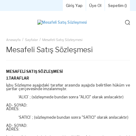
Giriş Yap
Üye Ol
Sepetim (
)
Anasayfa
Sayfalar
Mesafeli Satış Sözleşmesi
Mesafeli Satış Sözleşmesi
MESAFELİ SATIŞ SÖZLEŞMESİ
1.TARAFLAR
İşbu Sözleşme aşağıdaki taraflar arasında aşağıda belirtilen hüküm ve
şartlar çerçevesinde imzalanmıştır.
‘ALICI’ ; (sözleşmede bundan sonra "ALICI" olarak anılacaktır)
AD- SOYAD:
ADRES:
‘SATICI’ ; (sözleşmede bundan sonra "SATICI" olarak anılacaktır)
AD- SOYAD:
ADRES: