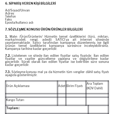
6. SİPARİŞ VEREN KİŞİ BİLGİLERİ
Ad/Soyad/Unvan
Adres
Telefon
Faks
Eposta/kullanıcı adı
7. SÖZLEŞME KONUSU ÜRÜN/ÜRÜNLER BİLGİLERİ
1.
Malın /Ürün/Ürünlerin/ Hizmetin temel özelliklerini (türü, miktarı,
marka/modeli, rengi, adedi) SATICI’ya ait internet sitesinde
yayınlanmaktadır. Satıcı tarafından kampanya düzenlenmiş ise ilgili
ürünün temel özelliklerini kampanya süresince inceleyebilirsiniz.
Kampanya tarihine kadar geçerlidir.
7.2.
Listelenen ve sitede ilan edilen fiyatlar satış fiyatıdır. İlan edilen
fiyatlar ve vaatler güncelleme yapılana ve değiştirilene kadar
geçerlidir. Süreli olarak ilan edilen fiyatlar ise belirtilen süre sonuna
kadar geçerlidir.
7.3.
Sözleşme konusu mal ya da hizmetin tüm vergiler dâhil satış fiyatı
aşağıda gösterilmiştir.
Ara Toplam
Ürün Açıklaması
Adet
Birim Fiyatı
(KDV Dahil)
Kargo Tutarı
Toplam :