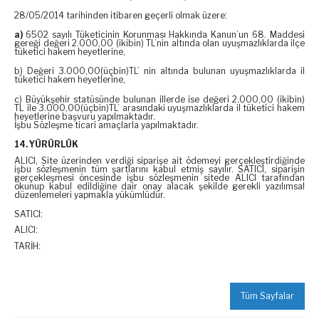
28/05/2014 tarihinden itibaren geçerli olmak üzere:
a)
6502 sayılı Tüketicinin Korunması Hakkında Kanun’un 68. Maddesi
gereği değeri 2.000,00 (ikibin) TL’nin altında olan uyuşmazlıklarda ilçe
tüketici hakem heyetlerine,
b) Değeri 3.000,00(üçbin)TL’ nin altında bulunan uyuşmazlıklarda il
tüketici hakem heyetlerine,
c) Büyükşehir statüsünde bulunan illerde ise değeri 2.000,00 (ikibin)
TL ile 3.000,00(üçbin)TL’ arasındaki uyuşmazlıklarda il tüketici hakem
heyetlerine başvuru yapılmaktadır.
İşbu Sözleşme ticari amaçlarla yapılmaktadır.
14. YÜRÜRLÜK
ALICI, Site üzerinden verdiği siparişe ait ödemeyi gerçekleştirdiğinde
işbu sözleşmenin tüm şartlarını kabul etmiş sayılır. SATICI, siparişin
gerçekleşmesi öncesinde işbu sözleşmenin sitede ALICI tarafından
okunup kabul edildiğine dair onay alacak şekilde gerekli yazılımsal
düzenlemeleri yapmakla yükümlüdür.
SATICI:
ALICI:
TARİH:
Tüm Sayfalar