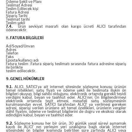
Ödeme Şekli ve Planı
Teslimat Adresi
Teslim Edilecek kişi
Fatura Adresi
Sipariş Tarihi
Teslimat tarihi
Teslim şekli
7.4.
Ürün sevkiyat masrafı olan kargo ücreti ALICI tarafından
ödenecektir.
8
. FATURA BİLGİLERİ
Ad/Soyad/Unvan
Adres
Telefon
Faks
Eposta/kullanıcı adı
Fatura teslim :Fatura sipariş teslimatı sırasında fatura adresine sipariş
ile birlikte
teslim edilecektir.
9. GENEL HÜKÜMLER
9.1.
ALICI, SATICI’ya ait internet sitesinde sözleşme konusu ürünün
temel nitelikleri, satış fiyatı ve ödeme şekli ile teslimata ilişkin ön
bilgileri okuyup, bilgi sahibi olduğunu, elektronik ortamda gerekli teyidi
verdiğini kabul, beyan ve taahhüt eder. ALICI’nın; Ön Bilgilendirmeyi
elektronik ortamda teyit etmesi, mesafeli satış sözleşmesinin
kurulmasından evvel, SATICI tarafından ALICI' ya verilmesi gereken
adresi, siparişi verilen ürünlere ait temel özellikleri, ürünlerin vergiler
dâhil fiyatını, ödeme ve teslimat bilgilerini de doğru ve eksiksiz olarak
edindiğini kabul, beyan ve taahhüt eder.
9.2.
Sözleşme konusu her bir ürün, 30 günlük yasal süreyi aşmamak
kaydı ile ALICI' nın yerleşim yeri uzaklığına bağlı olarak internet
sitesindeki ön bilgiler kısmında belirtilen süre zarfında ALICI veya