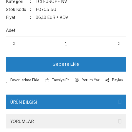
Kategori
TCI EUROPE NV.
Stok Kodu
F0705-5G
Fiyat
96,19 EUR + KDV
Adet
Sepete Ekle
Tavsiye Et
Yorum Yaz
Paylaş
ÜRÜN BİLGİSİ
YORUMLAR