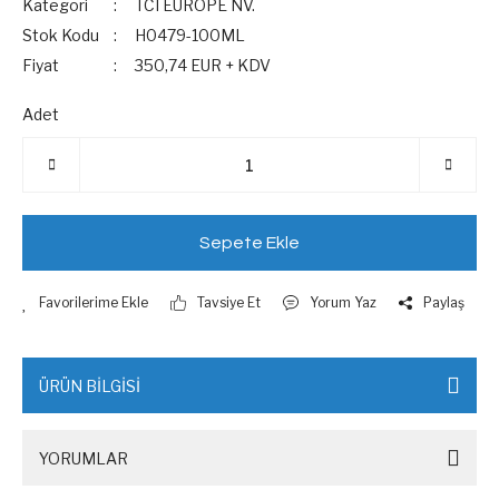
Kategori
TCI EUROPE NV.
Stok Kodu
H0479-100ML
Fiyat
350,74 EUR + KDV
Adet
Sepete Ekle
Tavsiye Et
Yorum Yaz
Paylaş
ÜRÜN BİLGİSİ
YORUMLAR