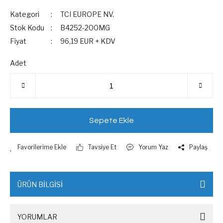
Kategori
TCI EUROPE NV.
Stok Kodu
B4252-200MG
Fiyat
96,19 EUR + KDV
Adet
Sepete Ekle
Tavsiye Et
Yorum Yaz
Paylaş
ÜRÜN BİLGİSİ
YORUMLAR