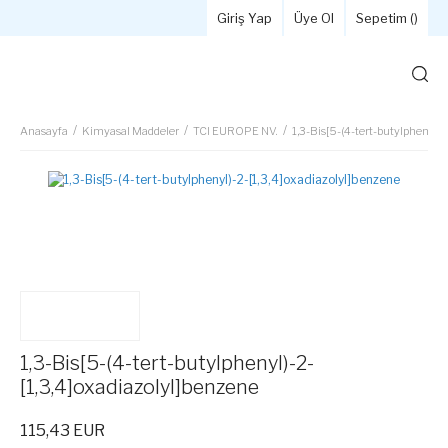
Giriş Yap
Üye Ol
Sepetim (
)
Anasayfa
Kimyasal Maddeler
TCI EUROPE NV.
1,3-Bis[5-(4-tert-butylphenyl)-
1,3-Bis[5-(4-tert-butylphenyl)-2-
[1,3,4]oxadiazolyl]benzene
115,43 EUR