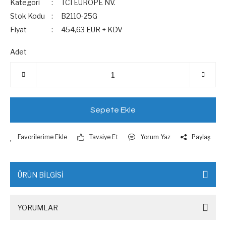
Kategori
TCI EUROPE NV.
Stok Kodu
B2110-25G
Fiyat
454,63 EUR + KDV
Adet
Sepete Ekle
Tavsiye Et
Yorum Yaz
Paylaş
ÜRÜN BİLGİSİ
YORUMLAR