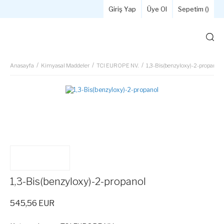
Giriş Yap
Üye Ol
Sepetim (
)
Anasayfa
Kimyasal Maddeler
TCI EUROPE NV.
1,3-Bis(benzyloxy)-2-propanol
1,3-Bis(benzyloxy)-2-propanol
545,56 EUR