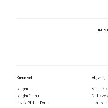
ÜRÜN B
Bu ürünün fiyat bilgisi, resim, ürün açıklamalarında ve diğer k
Görüş ve önerileriniz için teşekkür ederiz.
Ürün resmi kalitesiz, bozuk veya görüntülenemiyor.
Ürün açıklamasında eksik bilgiler bulunuyor.
Kurumsal
Alışveriş
Ürün bilgilerinde hatalar bulunuyor.
Ürün fiyatı diğer sitelerden daha pahalı.
İletişim
Mesafeli 
Bu ürüne benzer farklı alternatifler olmalı.
İletişim Formu
Gizlilik ve
Havale Bildirim Formu
İptal İade 