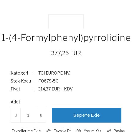
1-(4-Formylphenyl)pyrrolidine
377,25 EUR
Kategori
TCI EUROPE NV.
Stok Kodu
F0679-5G
Fiyat
314,37 EUR + KDV
Adet
Sepete Ekle
Tavsiye Et
Yorum Yaz
Paylaş