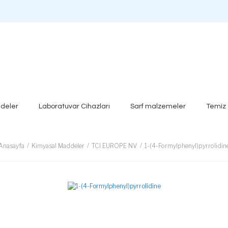
deler
Laboratuvar Cihazları
Sarf malzemeler
Temiz
Anasayfa
Kimyasal Maddeler
TCI EUROPE NV.
1-(4-Formylphenyl)pyrrolidin