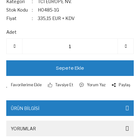
Kategori
TCI EUROPE NV.
Stok Kodu
H0485-1G
Fiyat
335,15 EUR + KDV
Adet
Sepete Ekle
Tavsiye Et
Yorum Yaz
Paylaş
ÜRÜN BİLGİSİ
YORUMLAR