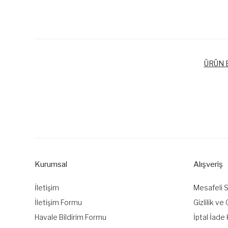
ÜRÜN B
Bu ürünün fiyat bilgisi, resim, ürün açıklamalarında ve diğer k
Görüş ve önerileriniz için teşekkür ederiz.
Ürün resmi kalitesiz, bozuk veya görüntülenemiyor.
Ürün açıklamasında eksik bilgiler bulunuyor.
Kurumsal
Alışveriş
Ürün bilgilerinde hatalar bulunuyor.
Ürün fiyatı diğer sitelerden daha pahalı.
İletişim
Mesafeli 
Bu ürüne benzer farklı alternatifler olmalı.
İletişim Formu
Gizlilik ve
Havale Bildirim Formu
İptal İade 