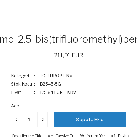
mo-2,5-bis(trifluoromethyl)b
211,01 EUR
Kategori
TCI EUROPE NV.
Stok Kodu
B2545-5G
Fiyat
175,84 EUR + KDV
Adet
Sepete Ekle
Tavsiye Et
Yorum Yaz
Paylaş