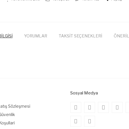
İLGİSİ
YORUMLAR
TAKSİT SEÇENEKLERİ
ÖNERİL
onularda yetersiz gördüğünüz noktaları öneri formunu kullanarak tarafımıza
Bu ürüne ilk yorumu siz yapın!
Yorum Yaz
Sosyal Medya
Satış Sözleşmesi
 Güvenlik
Koşullari