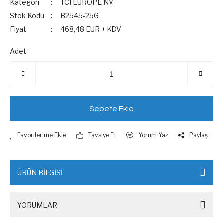
Kategori
TCI EUROPE NV.
Stok Kodu
B2545-25G
Fiyat
468,48 EUR + KDV
Adet
Sepete Ekle
Tavsiye Et
Yorum Yaz
Paylaş
ÜRÜN BİLGİSİ
YORUMLAR