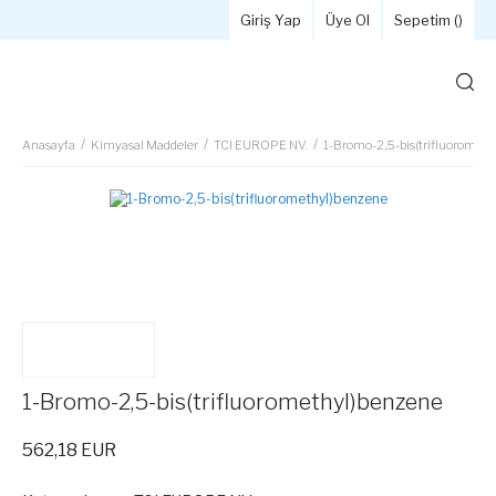
Giriş Yap
Üye Ol
Sepetim (
)
Anasayfa
Kimyasal Maddeler
TCI EUROPE NV.
1-Bromo-2,5-bis(trifluoromet
1-Bromo-2,5-bis(trifluoromethyl)benzene
562,18 EUR