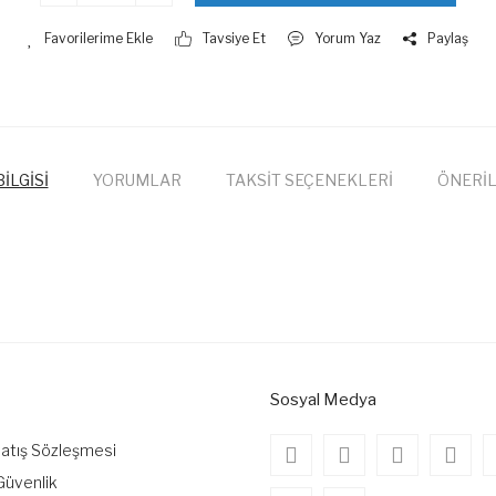
Tavsiye Et
Yorum Yaz
Paylaş
İLGİSİ
YORUMLAR
TAKSİT SEÇENEKLERİ
ÖNERİL
onularda yetersiz gördüğünüz noktaları öneri formunu kullanarak tarafımıza
Bu ürüne ilk yorumu siz yapın!
Yorum Yaz
Sosyal Medya
Satış Sözleşmesi
 Güvenlik