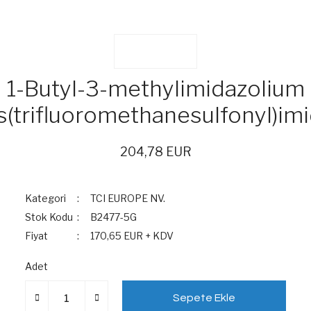
1-Butyl-3-methylimidazolium
s(trifluoromethanesulfonyl)im
204,78 EUR
Kategori
TCI EUROPE NV.
Stok Kodu
B2477-5G
Fiyat
170,65 EUR + KDV
Adet
Sepete Ekle