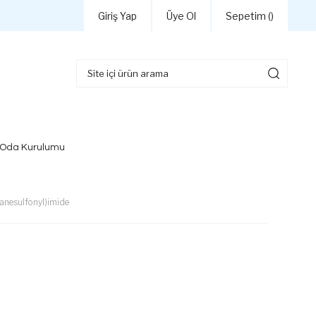
Giriş Yap
Üye Ol
Sepetim (
)
 Oda Kurulumu
anesulfonyl)imide