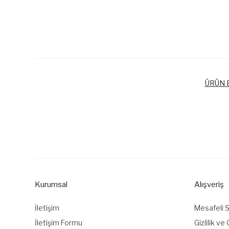
ÜRÜN B
Bu ürünün fiyat bilgisi, resim, ürün açıklamalarında ve diğer k
Görüş ve önerileriniz için teşekkür ederiz.
Ürün resmi kalitesiz, bozuk veya görüntülenemiyor.
Ürün açıklamasında eksik bilgiler bulunuyor.
Kurumsal
Alışveriş
Ürün bilgilerinde hatalar bulunuyor.
Ürün fiyatı diğer sitelerden daha pahalı.
İletişim
Mesafeli 
Bu ürüne benzer farklı alternatifler olmalı.
İletişim Formu
Gizlilik ve