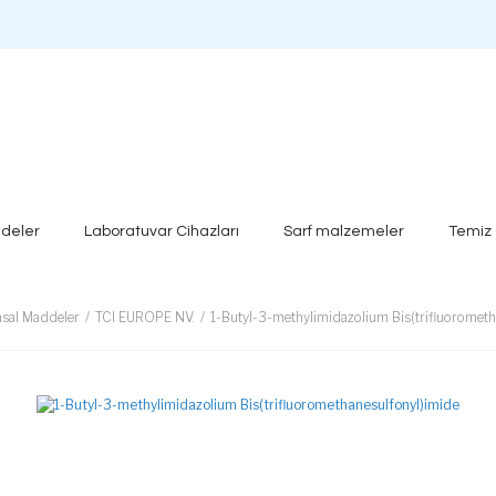
deler
Laboratuvar Cihazları
Sarf malzemeler
Temiz
sal Maddeler
TCI EUROPE NV.
1-Butyl-3-methylimidazolium Bis(trifluorometh