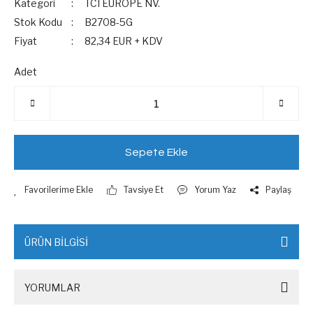
Kategori
TCI EUROPE NV.
Stok Kodu
B2708-5G
Fiyat
82,34 EUR + KDV
Adet
Sepete Ekle
Tavsiye Et
Yorum Yaz
Paylaş
ÜRÜN BİLGİSİ
YORUMLAR