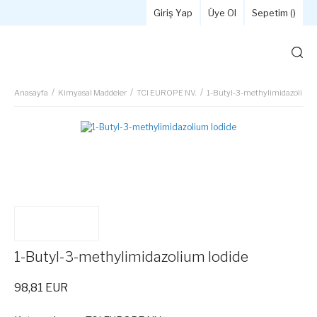
Giriş Yap
Üye Ol
Sepetim (
)
Anasayfa
Kimyasal Maddeler
TCI EUROPE NV.
1-Butyl-3-methylimidazolium 
1-Butyl-3-methylimidazolium Iodide
98,81 EUR