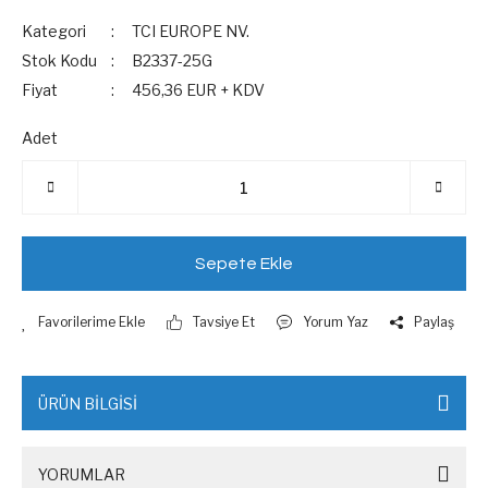
Kategori
TCI EUROPE NV.
Stok Kodu
B2337-25G
Fiyat
456,36 EUR + KDV
Adet
Sepete Ekle
Tavsiye Et
Yorum Yaz
Paylaş
ÜRÜN BİLGİSİ
YORUMLAR