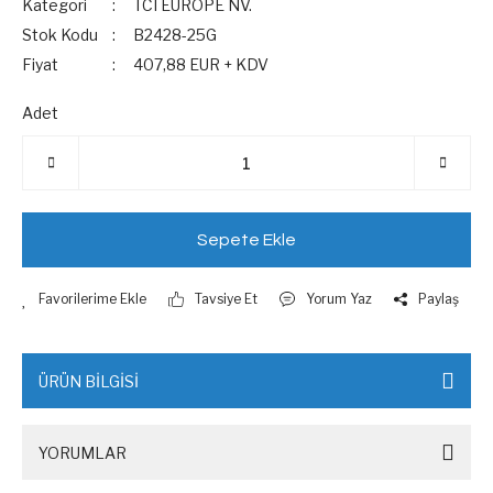
Kategori
TCI EUROPE NV.
Stok Kodu
B2428-25G
Fiyat
407,88 EUR + KDV
Adet
Sepete Ekle
Tavsiye Et
Yorum Yaz
Paylaş
ÜRÜN BİLGİSİ
YORUMLAR