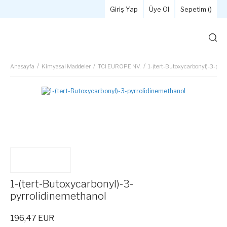
Giriş Yap
Üye Ol
Sepetim (
)
Anasayfa
Kimyasal Maddeler
TCI EUROPE NV.
1-(tert-Butoxycarbonyl)-3-pyr
1-(tert-Butoxycarbonyl)-3-
pyrrolidinemethanol
196,47 EUR