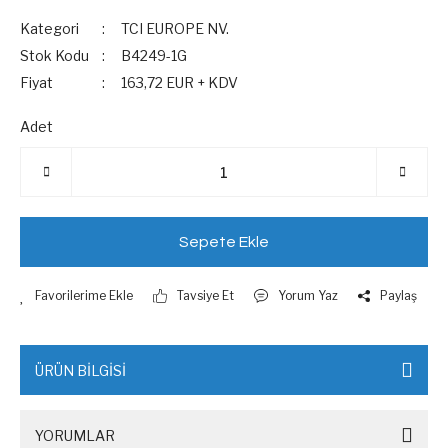
Kategori
TCI EUROPE NV.
Stok Kodu
B4249-1G
Fiyat
163,72 EUR + KDV
Adet
Sepete Ekle
Tavsiye Et
Yorum Yaz
Paylaş
ÜRÜN BİLGİSİ
YORUMLAR