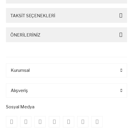
Laboratuvar Buzdolabı
TAKSİT SEÇENEKLERİ
Manyetik Karıştırıcılar
Mikroskoplar
ÖNERİLERİNİZ
NMR Cihazı
Öğütücüler
Oksijen Metreler
Kurumsal
Otoklav
Alışveriş
Otomatik hücre Sayım Cihazı
Otomatik Konsantratörler
Sosyal Medya
PH metreler
Pil test Kabinleri - Battery test
Chambers