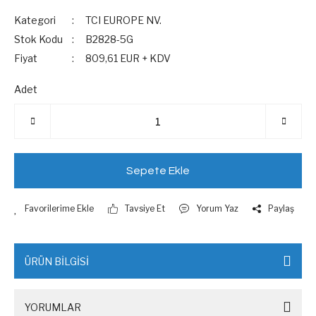
Kategori
TCI EUROPE NV.
Stok Kodu
B2828-5G
Fiyat
809,61 EUR + KDV
Adet
Sepete Ekle
Tavsiye Et
Yorum Yaz
Paylaş
ÜRÜN BİLGİSİ
YORUMLAR