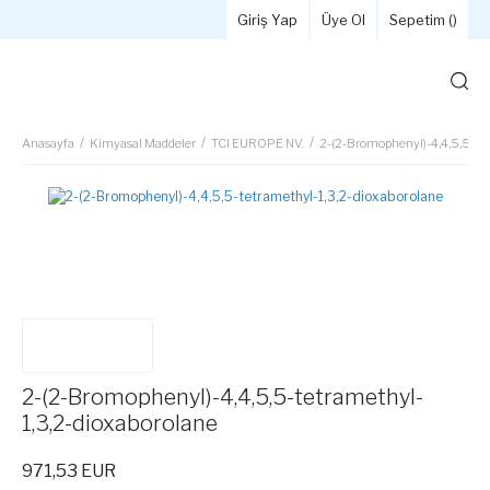
Giriş Yap
Üye Ol
Sepetim (
)
Anasayfa
Kimyasal Maddeler
TCI EUROPE NV.
2-(2-Bromophenyl)-4,4,5,5-tet
2-(2-Bromophenyl)-4,4,5,5-tetramethyl-
1,3,2-dioxaborolane
971,53 EUR