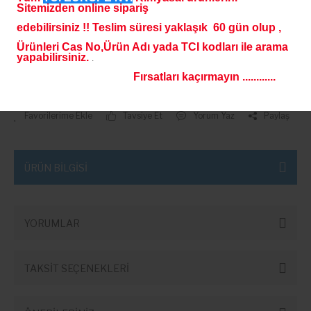
Sitemizden online sipariş
Laboratuvar Buzdolabı
edebilirsiniz !! Teslim süresi yaklaşık 60 gün olup ,
Manyetik Karıştırıcılar
Ürünleri Cas No,Ürün Adı yada TCI kodları ile arama
yapabilirsiniz.
.
Mikroskoplar
Fırsatları kaçırmayın ............
Sepete Ekle
NMR Cihazı
Tavsiye Et
Yorum Yaz
Paylaş
Öğütücüler
Oksijen Metreler
ÜRÜN BİLGİSİ
Otoklav
Otomatik hücre Sayım Cihazı
YORUMLAR
Otomatik Konsantratörler
TAKSİT SEÇENEKLERİ
PH metreler
Pil test Kabinleri - Battery test
Chambers