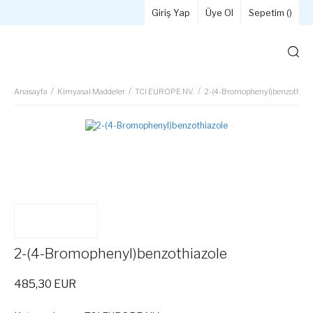
Giriş Yap
Üye Ol
Sepetim (
)
Anasayfa
Kimyasal Maddeler
TCI EUROPE NV.
2-(4-Bromophenyl)benzothiaz
2-(4-Bromophenyl)benzothiazole
485,30 EUR