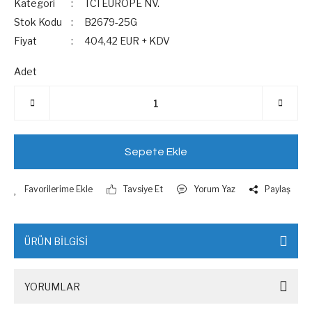
Kategori
TCI EUROPE NV.
Stok Kodu
B2679-25G
Fiyat
404,42 EUR + KDV
Adet
Sepete Ekle
Tavsiye Et
Yorum Yaz
Paylaş
ÜRÜN BİLGİSİ
YORUMLAR