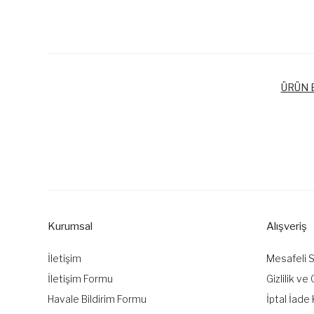
ÜRÜN B
Bu ürünün fiyat bilgisi, resim, ürün açıklamalarında ve diğer k
Görüş ve önerileriniz için teşekkür ederiz.
Ürün resmi kalitesiz, bozuk veya görüntülenemiyor.
Ürün açıklamasında eksik bilgiler bulunuyor.
Kurumsal
Alışveriş
Ürün bilgilerinde hatalar bulunuyor.
Ürün fiyatı diğer sitelerden daha pahalı.
İletişim
Mesafeli 
Bu ürüne benzer farklı alternatifler olmalı.
İletişim Formu
Gizlilik ve
Havale Bildirim Formu
İptal İade 