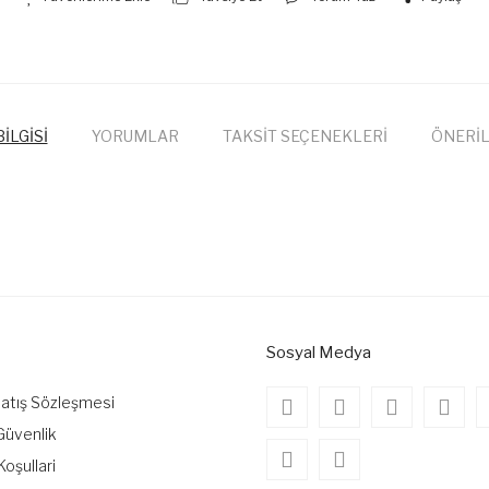
İLGİSİ
YORUMLAR
TAKSİT SEÇENEKLERİ
ÖNERİL
onularda yetersiz gördüğünüz noktaları öneri formunu kullanarak tarafımıza
Bu ürüne ilk yorumu siz yapın!
Yorum Yaz
Sosyal Medya
Satış Sözleşmesi
 Güvenlik
Koşullari