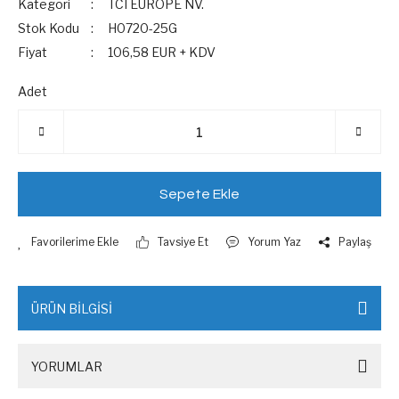
Kategori
TCI EUROPE NV.
Stok Kodu
H0720-25G
Fiyat
106,58 EUR + KDV
Adet
Sepete Ekle
Tavsiye Et
Yorum Yaz
Paylaş
ÜRÜN BİLGİSİ
YORUMLAR