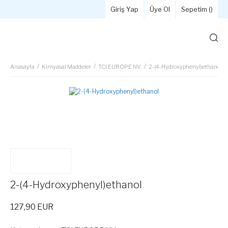
Giriş Yap
Üye Ol
Sepetim (
)
Anasayfa
Kimyasal Maddeler
TCI EUROPE NV.
2-(4-Hydroxyphenyl)ethanol
2-(4-Hydroxyphenyl)ethanol
127,90 EUR