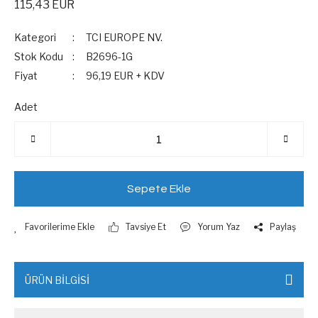
115,43 EUR
Kategori
TCI EUROPE NV.
Stok Kodu
B2696-1G
Fiyat
96,19 EUR + KDV
Adet
Sepete Ekle
Tavsiye Et
Yorum Yaz
Paylaş
ÜRÜN BİLGİSİ