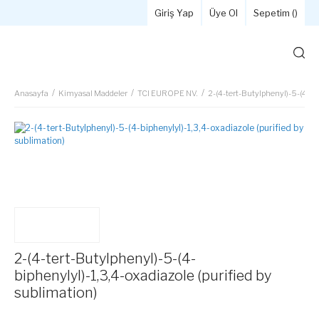
Giriş Yap
Üye Ol
Sepetim (
)
Anasayfa
Kimyasal Maddeler
TCI EUROPE NV.
2-(4-tert-Butylphenyl)-5-(4-bip
2-(4-tert-Butylphenyl)-5-(4-
biphenylyl)-1,3,4-oxadiazole (purified by
sublimation)