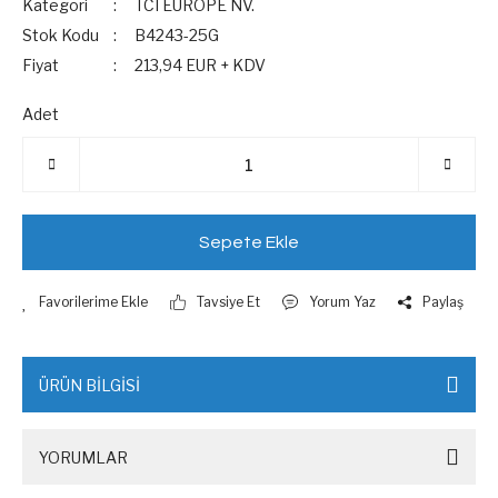
Kategori
TCI EUROPE NV.
Stok Kodu
B4243-25G
Fiyat
213,94 EUR + KDV
Adet
Sepete Ekle
Tavsiye Et
Yorum Yaz
Paylaş
ÜRÜN BİLGİSİ
YORUMLAR