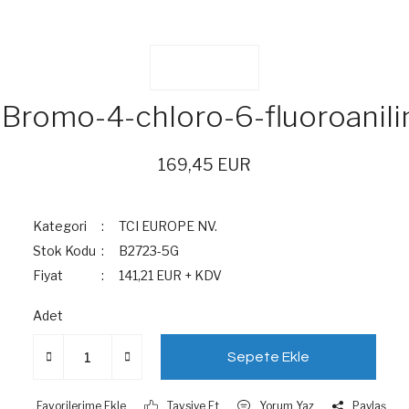
-Bromo-4-chloro-6-fluoroanili
169,45 EUR
Kategori
TCI EUROPE NV.
Stok Kodu
B2723-5G
Fiyat
141,21 EUR + KDV
Adet
Sepete Ekle
Tavsiye Et
Yorum Yaz
Paylaş