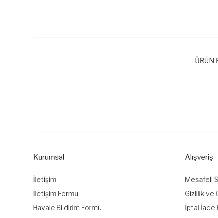
ÜRÜN B
Bu ürünün fiyat bilgisi, resim, ürün açıklamalarında ve diğer k
Görüş ve önerileriniz için teşekkür ederiz.
Ürün resmi kalitesiz, bozuk veya görüntülenemiyor.
Ürün açıklamasında eksik bilgiler bulunuyor.
Kurumsal
Alışveriş
Ürün bilgilerinde hatalar bulunuyor.
Ürün fiyatı diğer sitelerden daha pahalı.
İletişim
Mesafeli 
Bu ürüne benzer farklı alternatifler olmalı.
İletişim Formu
Gizlilik ve
Havale Bildirim Formu
İptal İade 