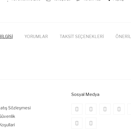
İLGİSİ
YORUMLAR
TAKSİT SEÇENEKLERİ
ÖNERİL
onularda yetersiz gördüğünüz noktaları öneri formunu kullanarak tarafımıza
Bu ürüne ilk yorumu siz yapın!
Yorum Yaz
Sosyal Medya
Satış Sözleşmesi
 Güvenlik
Koşullari