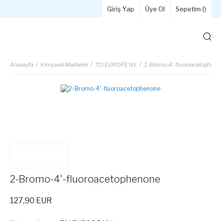
Giriş Yap
Üye Ol
Sepetim (
)
Anasayfa
Kimyasal Maddeler
TCI EUROPE NV.
2-Bromo-4'-fluoroacetopheno
2-Bromo-4'-fluoroacetophenone
127,90 EUR