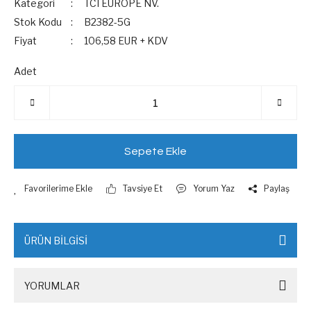
Kategori
TCI EUROPE NV.
Stok Kodu
B2382-5G
Fiyat
106,58 EUR + KDV
Adet
Sepete Ekle
Tavsiye Et
Yorum Yaz
Paylaş
ÜRÜN BİLGİSİ
YORUMLAR