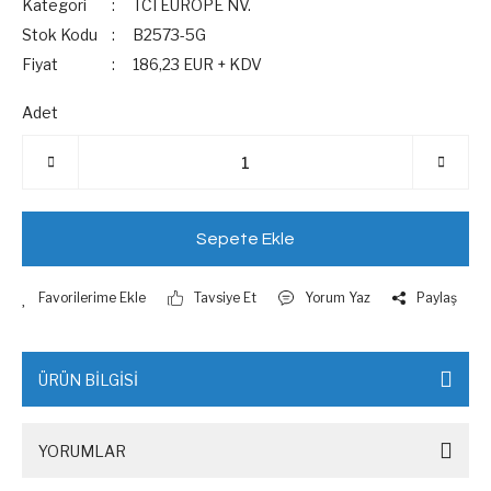
Kategori
TCI EUROPE NV.
Stok Kodu
B2573-5G
Fiyat
186,23 EUR + KDV
Adet
Sepete Ekle
Tavsiye Et
Yorum Yaz
Paylaş
ÜRÜN BİLGİSİ
YORUMLAR