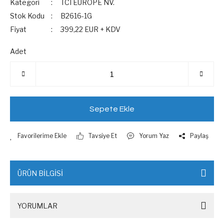
Kategori
TCI EUROPE NV.
Stok Kodu
B2616-1G
Fiyat
399,22 EUR + KDV
Adet
Sepete Ekle
Tavsiye Et
Yorum Yaz
Paylaş
ÜRÜN BİLGİSİ
YORUMLAR