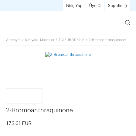
Giriş Yap
Üye Ol
Sepetim (
)
Anasayfa
Kimyasal Maddeler
TCI EUROPE NV.
2-Bromoanthraquinone
2-Bromoanthraquinone
173,61 EUR