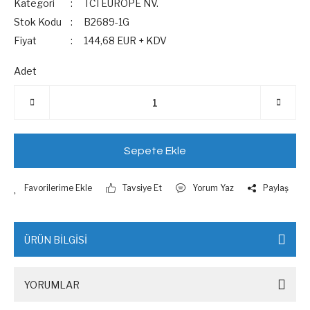
Kategori
TCI EUROPE NV.
Stok Kodu
B2689-1G
Fiyat
144,68 EUR + KDV
Adet
Sepete Ekle
Tavsiye Et
Yorum Yaz
Paylaş
ÜRÜN BİLGİSİ
YORUMLAR