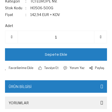
Kategori
TCI EUROPE NV.
Stok Kodu
H0506-500G
Fiyat
142,94 EUR + KDV
Adet
Sepete Ekle
Tavsiye Et
Yorum Yaz
Paylaş
ÜRÜN BİLGİSİ
YORUMLAR