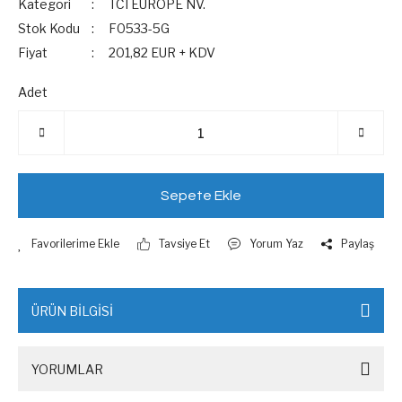
Kategori
TCI EUROPE NV.
Stok Kodu
F0533-5G
Fiyat
201,82 EUR + KDV
Adet
Sepete Ekle
Tavsiye Et
Yorum Yaz
Paylaş
ÜRÜN BİLGİSİ
YORUMLAR