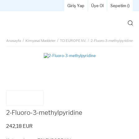
Giriş Yap
Üye Ol
Sepetim (
)
Anasayfa
Kimyasal Maddeler
TCI EUROPE NV.
2-Fluoro-3-methylpyridine
2-Fluoro-3-methylpyridine
242,18 EUR