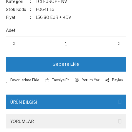
Kategori
TCI EUROPE NV.
Stok Kodu
F0641-1G
Fiyat
156,80 EUR + KDV
Adet
Sepete Ekle
Tavsiye Et
Yorum Yaz
Paylaş
ÜRÜN BİLGİSİ
YORUMLAR