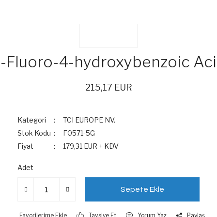
-Fluoro-4-hydroxybenzoic Ac
215,17 EUR
Kategori
TCI EUROPE NV.
Stok Kodu
F0571-5G
Fiyat
179,31 EUR + KDV
Adet
Sepete Ekle
Tavsiye Et
Yorum Yaz
Paylaş