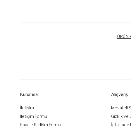
ÜRÜN B
Bu ürünün fiyat bilgisi, resim, ürün açıklamalarında ve diğer k
Görüş ve önerileriniz için teşekkür ederiz.
Ürün resmi kalitesiz, bozuk veya görüntülenemiyor.
Ürün açıklamasında eksik bilgiler bulunuyor.
Kurumsal
Alışveriş
Ürün bilgilerinde hatalar bulunuyor.
Ürün fiyatı diğer sitelerden daha pahalı.
İletişim
Mesafeli 
Bu ürüne benzer farklı alternatifler olmalı.
İletişim Formu
Gizlilik ve
Havale Bildirim Formu
İptal İade 