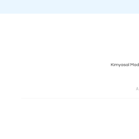
Kimyasal Mad
A