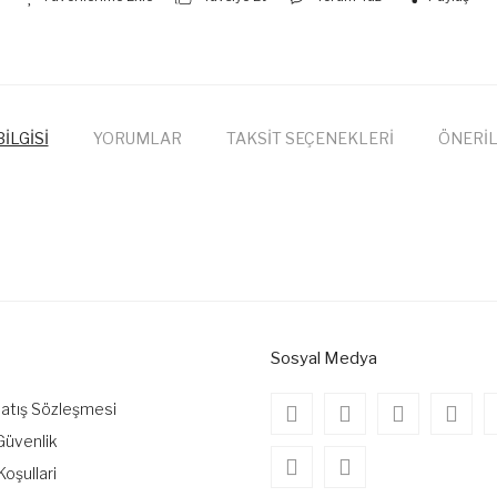
İLGİSİ
YORUMLAR
TAKSİT SEÇENEKLERİ
ÖNERİL
onularda yetersiz gördüğünüz noktaları öneri formunu kullanarak tarafımıza
Bu ürüne ilk yorumu siz yapın!
Yorum Yaz
Sosyal Medya
Satış Sözleşmesi
 Güvenlik
Koşullari