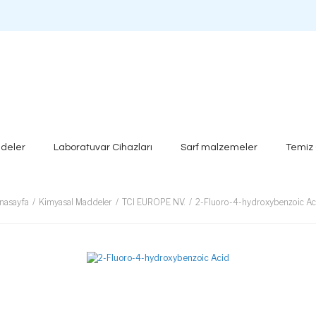
deler
Laboratuvar Cihazları
Sarf malzemeler
Temiz
nasayfa
Kimyasal Maddeler
TCI EUROPE NV.
2-Fluoro-4-hydroxybenzoic Ac