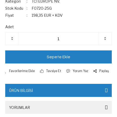
Kategori
TCI EUROPE NV.
Stok Kodu
F0720-25G
Fiyat
198,35 EUR + KDV
Adet
Sepete Ekle
Tavsiye Et
Yorum Yaz
Paylaş
ÜRÜN BİLGİSİ
YORUMLAR