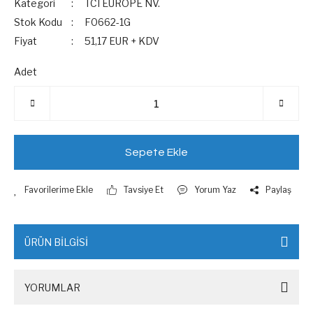
Kategori
TCI EUROPE NV.
Stok Kodu
F0662-1G
Fiyat
51,17 EUR + KDV
Adet
Sepete Ekle
Tavsiye Et
Yorum Yaz
Paylaş
ÜRÜN BİLGİSİ
YORUMLAR