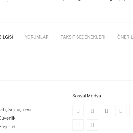
İLGİSİ
YORUMLAR
TAKSİT SEÇENEKLERİ
ÖNERİL
onularda yetersiz gördüğünüz noktaları öneri formunu kullanarak tarafımıza
Bu ürüne ilk yorumu siz yapın!
Yorum Yaz
Sosyal Medya
Satış Sözleşmesi
 Güvenlik
Koşullari