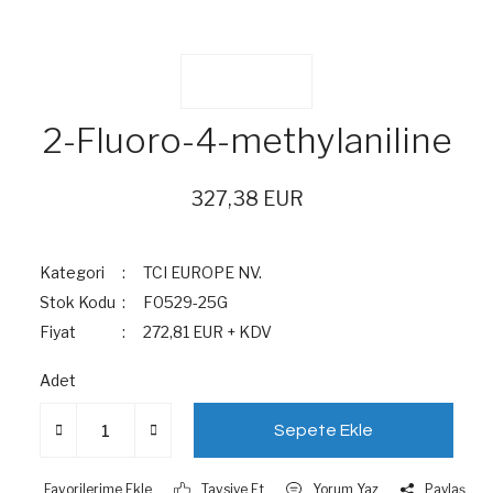
2-Fluoro-4-methylaniline
327,38 EUR
Kategori
TCI EUROPE NV.
Stok Kodu
F0529-25G
Fiyat
272,81 EUR + KDV
Adet
Sepete Ekle
Tavsiye Et
Yorum Yaz
Paylaş