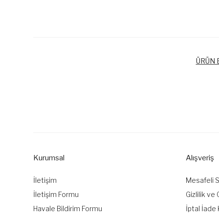
ÜRÜN B
Bu ürünün fiyat bilgisi, resim, ürün açıklamalarında ve diğer k
Görüş ve önerileriniz için teşekkür ederiz.
Ürün resmi kalitesiz, bozuk veya görüntülenemiyor.
Ürün açıklamasında eksik bilgiler bulunuyor.
Kurumsal
Alışveriş
Ürün bilgilerinde hatalar bulunuyor.
Ürün fiyatı diğer sitelerden daha pahalı.
İletişim
Mesafeli 
Bu ürüne benzer farklı alternatifler olmalı.
İletişim Formu
Gizlilik ve
Havale Bildirim Formu
İptal İade 