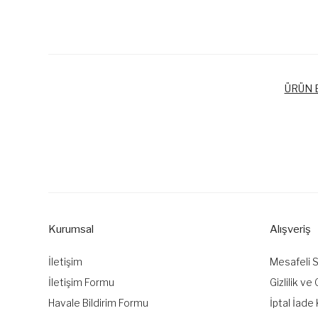
ÜRÜN B
Bu ürünün fiyat bilgisi, resim, ürün açıklamalarında ve diğer k
Görüş ve önerileriniz için teşekkür ederiz.
Ürün resmi kalitesiz, bozuk veya görüntülenemiyor.
Ürün açıklamasında eksik bilgiler bulunuyor.
Kurumsal
Alışveriş
Ürün bilgilerinde hatalar bulunuyor.
Ürün fiyatı diğer sitelerden daha pahalı.
İletişim
Mesafeli 
Bu ürüne benzer farklı alternatifler olmalı.
İletişim Formu
Gizlilik ve
Havale Bildirim Formu
İptal İade 