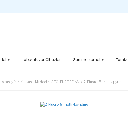
deler
Laboratuvar Cihazları
Sarf malzemeler
Temiz
Anasayfa
Kimyasal Maddeler
TCI EUROPE NV.
2-Fluoro-5-methylpyridine