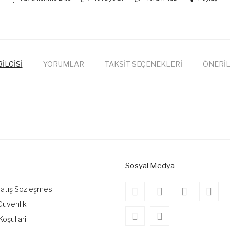
İLGİSİ
YORUMLAR
TAKSİT SEÇENEKLERİ
ÖNERİL
onularda yetersiz gördüğünüz noktaları öneri formunu kullanarak tarafımıza
Bu ürüne ilk yorumu siz yapın!
Yorum Yaz
Sosyal Medya
Satış Sözleşmesi
 Güvenlik
Koşullari