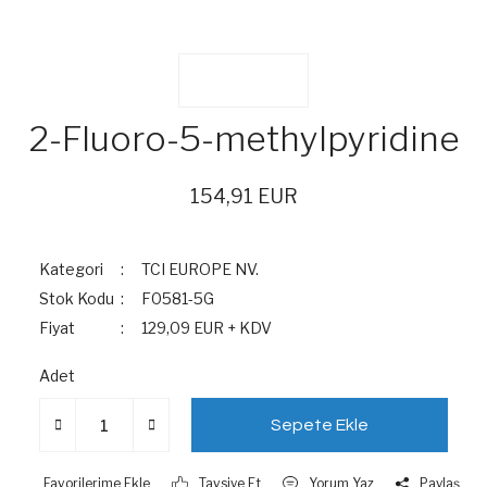
2-Fluoro-5-methylpyridine
154,91 EUR
Kategori
TCI EUROPE NV.
Stok Kodu
F0581-5G
Fiyat
129,09 EUR + KDV
Adet
Sepete Ekle
Tavsiye Et
Yorum Yaz
Paylaş