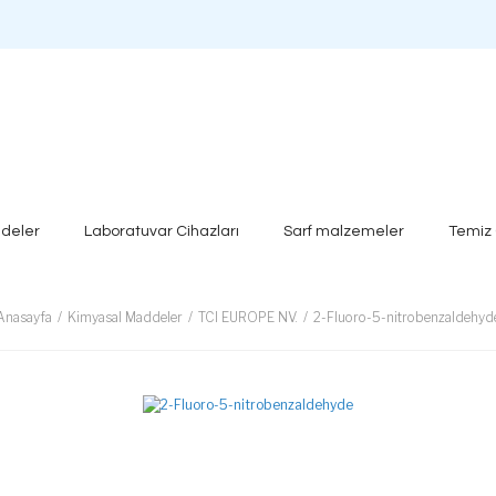
deler
Laboratuvar Cihazları
Sarf malzemeler
Temiz
Anasayfa
Kimyasal Maddeler
TCI EUROPE NV.
2-Fluoro-5-nitrobenzaldehyd