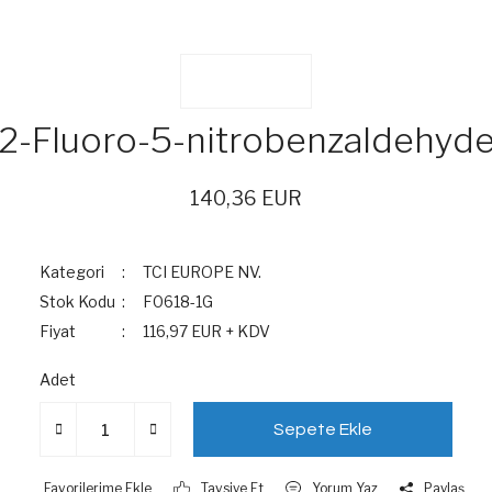
2-Fluoro-5-nitrobenzaldehyd
140,36 EUR
Kategori
TCI EUROPE NV.
Stok Kodu
F0618-1G
Fiyat
116,97 EUR + KDV
Adet
Sepete Ekle
Tavsiye Et
Yorum Yaz
Paylaş