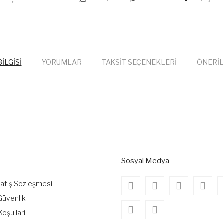
İLGİSİ
YORUMLAR
TAKSİT SEÇENEKLERİ
ÖNERİL
onularda yetersiz gördüğünüz noktaları öneri formunu kullanarak tarafımıza
Bu ürüne ilk yorumu siz yapın!
Yorum Yaz
Sosyal Medya
Satış Sözleşmesi
 Güvenlik
Koşullari