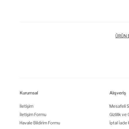
ÜRÜN B
Bu ürünün fiyat bilgisi, resim, ürün açıklamalarında ve diğer k
Görüş ve önerileriniz için teşekkür ederiz.
Ürün resmi kalitesiz, bozuk veya görüntülenemiyor.
Ürün açıklamasında eksik bilgiler bulunuyor.
Kurumsal
Alışveriş
Ürün bilgilerinde hatalar bulunuyor.
Ürün fiyatı diğer sitelerden daha pahalı.
İletişim
Mesafeli 
Bu ürüne benzer farklı alternatifler olmalı.
İletişim Formu
Gizlilik ve
Havale Bildirim Formu
İptal İade 