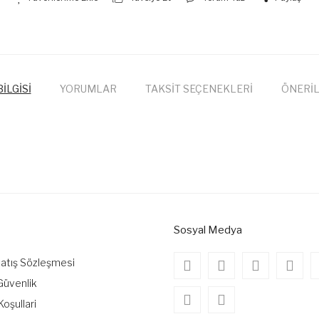
İLGİSİ
YORUMLAR
TAKSİT SEÇENEKLERİ
ÖNERİL
onularda yetersiz gördüğünüz noktaları öneri formunu kullanarak tarafımıza
Bu ürüne ilk yorumu siz yapın!
Yorum Yaz
Sosyal Medya
Satış Sözleşmesi
 Güvenlik
Koşullari