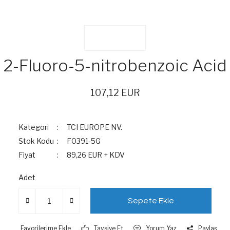
2-Fluoro-5-nitrobenzoic Acid
107,12 EUR
Kategori
TCI EUROPE NV.
Stok Kodu
F0391-5G
Fiyat
89,26 EUR + KDV
Adet
Sepete Ekle
Tavsiye Et
Yorum Yaz
Paylaş