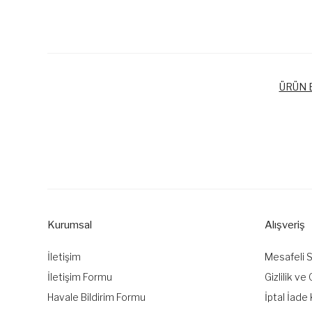
ÜRÜN B
Bu ürünün fiyat bilgisi, resim, ürün açıklamalarında ve diğer k
Görüş ve önerileriniz için teşekkür ederiz.
Ürün resmi kalitesiz, bozuk veya görüntülenemiyor.
Ürün açıklamasında eksik bilgiler bulunuyor.
Kurumsal
Alışveriş
Ürün bilgilerinde hatalar bulunuyor.
Ürün fiyatı diğer sitelerden daha pahalı.
İletişim
Mesafeli 
Bu ürüne benzer farklı alternatifler olmalı.
İletişim Formu
Gizlilik ve
Havale Bildirim Formu
İptal İade 