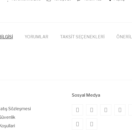
İLGİSİ
YORUMLAR
TAKSİT SEÇENEKLERİ
ÖNERİL
onularda yetersiz gördüğünüz noktaları öneri formunu kullanarak tarafımıza
Bu ürüne ilk yorumu siz yapın!
Yorum Yaz
Sosyal Medya
Satış Sözleşmesi
 Güvenlik
Koşullari