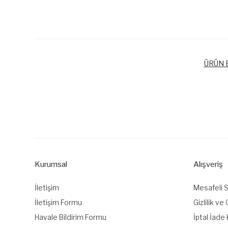
ÜRÜN B
Bu ürünün fiyat bilgisi, resim, ürün açıklamalarında ve diğer k
Görüş ve önerileriniz için teşekkür ederiz.
Ürün resmi kalitesiz, bozuk veya görüntülenemiyor.
Ürün açıklamasında eksik bilgiler bulunuyor.
Kurumsal
Alışveriş
Ürün bilgilerinde hatalar bulunuyor.
Ürün fiyatı diğer sitelerden daha pahalı.
İletişim
Mesafeli 
Bu ürüne benzer farklı alternatifler olmalı.
İletişim Formu
Gizlilik ve
Havale Bildirim Formu
İptal İade 