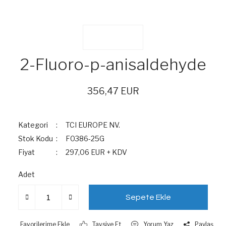
2-Fluoro-p-anisaldehyde
356,47 EUR
Kategori
TCI EUROPE NV.
Stok Kodu
F0386-25G
Fiyat
297,06 EUR + KDV
Adet
Sepete Ekle
Tavsiye Et
Yorum Yaz
Paylaş