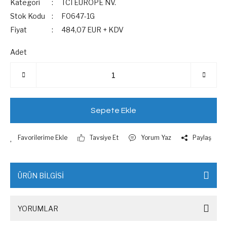
Kategori
TCI EUROPE NV.
Stok Kodu
F0647-1G
Fiyat
484,07 EUR + KDV
Adet
Sepete Ekle
Tavsiye Et
Yorum Yaz
Paylaş
ÜRÜN BİLGİSİ
YORUMLAR