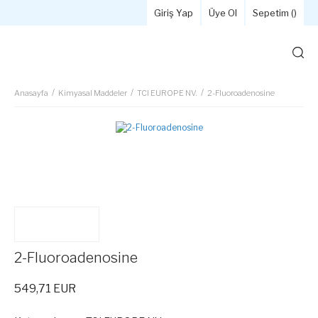
Giriş Yap
Üye Ol
Sepetim (
)
Anasayfa
Kimyasal Maddeler
TCI EUROPE NV.
2-Fluoroadenosine
2-Fluoroadenosine
549,71 EUR