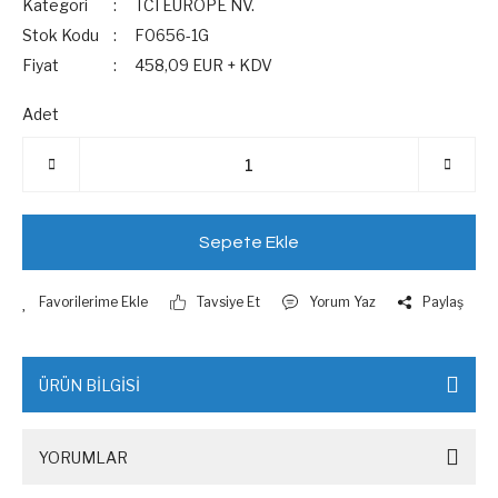
Kategori
TCI EUROPE NV.
Stok Kodu
F0656-1G
Fiyat
458,09 EUR + KDV
Adet
Sepete Ekle
Tavsiye Et
Yorum Yaz
Paylaş
ÜRÜN BİLGİSİ
YORUMLAR