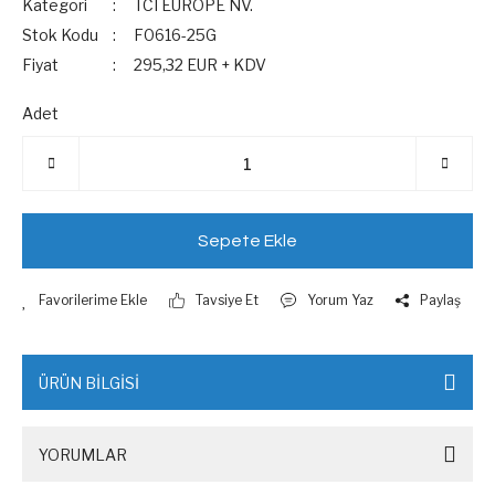
Kategori
TCI EUROPE NV.
Stok Kodu
F0616-25G
Fiyat
295,32 EUR + KDV
Adet
Sepete Ekle
Tavsiye Et
Yorum Yaz
Paylaş
ÜRÜN BİLGİSİ
YORUMLAR