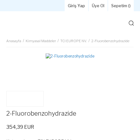
Giriş Yap
Üye Ol
Sepetim (
)
Anasayfa
Kimyasal Maddeler
TCI EUROPE NV.
2-Fluorobenzohydrazide
2-Fluorobenzohydrazide
354,39 EUR